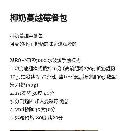
日
瓜
期:
花
椰奶蔓越莓餐包
環
麵
包〉
椰奶蔓越莓餐包
可愛的小花 椰奶的味道還滿妙的
MRO-NBK5000 水波爐手動模式
1. 切烏龍麵模式攪拌16分 (高筋麵粉270g,低筋麵粉
30g, 速發酵母1/2茶匙, 鹽1/8茶匙, 細砂糖30g,雞蛋1
顆,椰奶150g)
2. 1st發酵 30度 40分
3. 分割麵團 加入蔓越莓 隨意
4. 2nd發酵 35度30分
5. 烤箱預熱180度 烤20分