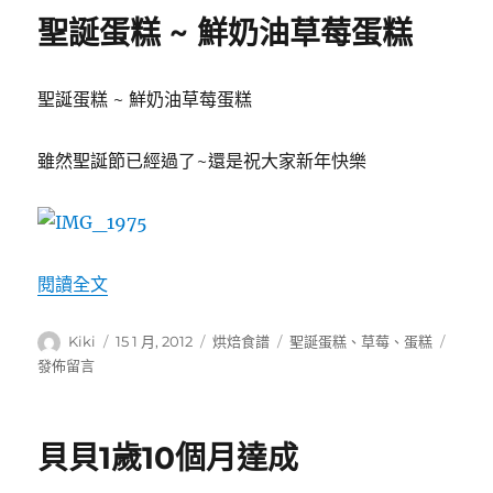
大
聖誕蛋糕 ~ 鮮奶油草莓蛋糕
象
艾
瑪〉
聖誕蛋糕 ~ 鮮奶油草莓蛋糕
雖然聖誕節已經過了~還是祝大家新年快樂
〈聖誕蛋糕 ~ 鮮奶油草莓蛋糕〉
閱讀全文
作
發
分
標
在
Kiki
15 1 月, 2012
烘焙食譜
聖誕蛋糕
、
草莓
、
蛋糕
者
佈
類
籤
〈聖
發佈留言
日
誕
期:
蛋
糕
貝貝1歲10個月達成
~
鮮