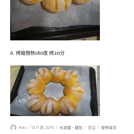
6. 烤箱預熱180度 烤20分
作
發
分
標
在
Kiki
13 11 月, 2015
水波爐
、
麵包
日立
發佈留言
者
佈
類
籤
〈南