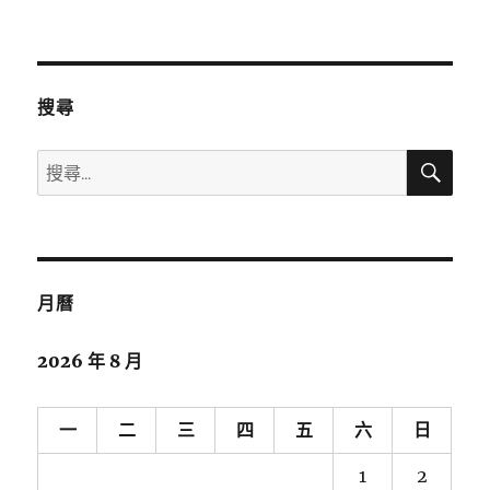
是
上一
下一
章
滿
頁
頁
檔
分
的
假
搜尋
日
頁
(流
搜
搜
水
尋
帳)〉
尋
關
鍵
字:
月曆
2026 年 8 月
一
二
三
四
五
六
日
1
2