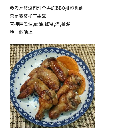
參考水波爐料理全書的BBQ柳橙雞翅
只是我沒柳丁果醬
直接用醬油,蠔油,蜂蜜,酒,薑泥
腌一個晚上