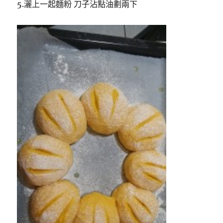
5.灑上一起麵粉 刀子沾點油劃兩下