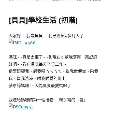
者
佈
類
籤
〈貝
日
貝
期:
1
[貝貝]學校生活 (初階)
歲
10
個
大家好~~我是貝貝~~我已經6個多月大了
月
達
成〉
媽咪~~真是太懶了~~到現在才幫我寫第一篇記錄
好吧~~看在媽咪每天辛苦工作、
還要照顧我、餵我喝ㄋㄟㄋㄟ、幫我做便當、陪我
玩、幫我洗澡、哄我睡覺的份上
就原諒媽咪~~因為貝貝最愛媽咪了
我送給媽咪的第一個禮物~~親手寫的「愛」