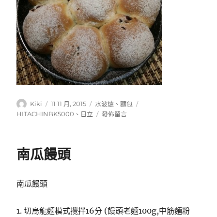
作
發
分
標
Kiki
11 11 月, 2015
水波爐
、
麵包
者
佈
類
籤
在
HITACHINBK5000
、
日立
發佈留言
日
〈椰
期:
奶
蔓
南瓜饅頭
越
莓
餐
南瓜饅頭
包〉
1. 切烏龍麵模式攪拌16分 (饅頭老麵100g,中筋麵粉