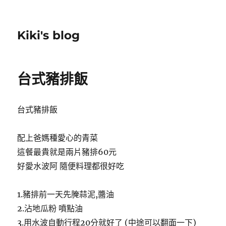
Kiki's blog
台式豬排飯
台式豬排飯
配上爸媽種愛心的青菜
這餐最貴就是兩片豬排60元
好愛水波阿 隨便料理都很好吃
1.豬排前一天先腌蒜泥,醬油
2.沾地瓜粉 噴點油
3.用水波自動行程20分就好了 (
中途可以翻面一下)