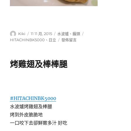
作
發
分
標
Kiki
11 11 月, 2015
水波爐
、
饅頭
者
佈
類
籤
在
HITACHINBK5000
、
日立
發佈留言
日
〈南
期:
瓜
饅
烤雞翅及棒棒腿
頭〉
#‎
HITACHINBK5000‬
水波爐烤雞翅及棒腿
烤到外皮脆脆地
一口咬下去卻鮮嫰多汁 好吃