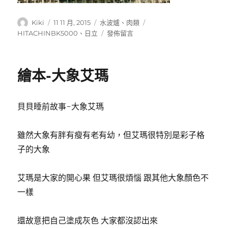
作
發
分
標
Kiki
11 11 月, 2015
水波爐
、
肉類
者
佈
類
籤
在
HITACHINBK5000
、
日立
發佈留言
日
〈烤
期:
雞
翅
繪本-大象艾瑪
及
棒
棒
貝貝睡前故事-大象艾瑪
腿〉
雖然大象有胖有瘦有老有幼，但艾瑪很特別是彩子格
子的大象
艾瑪是大家的開心果 但艾瑪很煩惱 跟其他大象顏色不
一樣
還故意把自己塗成灰色 大家都沒認出來