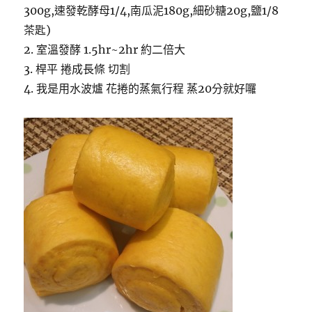
300g,速發乾酵母1/4,南瓜泥180g,細砂糖20g,鹽1/8
茶匙)
2. 室溫發酵 1.5hr~2hr 約二倍大
3. 桿平 捲成長條 切割
4. 我是用水波爐 花捲的蒸氣行程 蒸20分就好囉