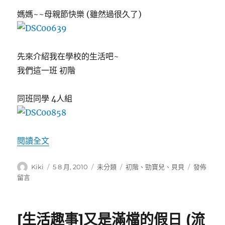
媽媽~~母親節快樂 (雖然過很久了)
先來介紹我在學校的生活吧~
我們這一班 初階
同班同學 4人組
〈[貝貝]學校生活 (初階)〉
閱讀全文
作
發
分
標
在
Kiki
5 8 月, 2010
未分類
初階
、
勁寶兒
、
貝貝
發佈
者
佈
類
籤
〈[貝
留言
日
貝]
期:
學
校
[生活趣事]又是滿檔的假日 (流
生