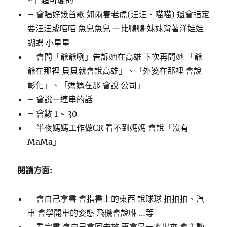
– 會唱好幾首歌 如兩隻老虎(汪汪、喵喵) 還會指定
要汪汪或喵喵 魚兒魚兒 一比鴨鴨 妹妹背著洋娃娃
蝴蝶 小星星
– 會問「爺爺咧」告訴她在高雄 下次再問她 「爺
爺在那裡 貝貝就會說高雄」、「外婆在那裡 會說
彰化」、「媽媽在那 會說 公司」
– 會說一連串的話
– 會數 1 ~ 30
– 半夜媽媽工作做CR 看不到媽媽 會說「沒有
MaMa」
閱讀方面:
– 會自己拿書 會指書上的東西 說球球 拍拍拍、汽
車 會學開車的姿態 飛機會說咻 …等
– 看完書 會自己拿回去放 再拿另一本出來 會主動