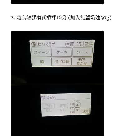
2. 切烏龍麵模式攪拌16分 (加入無鹽奶油30g)