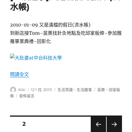
活
水帳)
(初
階)〉
2010-01-09 又是滿檔的假日(流水帳)
到新店接Tom~苗栗找針灸地點及吃邱家板條~參加雅
雁畢業典禮~回彰化
〈[生活趣事]又是滿檔的假日 (流水帳)〉
閱讀全文
作
發
分
標
Kiki
12 1 月, 2010
生活常識
、
生活趣事
苗栗
、
邱家板
者
佈
類
籤
在
條
發佈留言
日
〈[生
期:
活
趣
事]
文
頁次
2
又