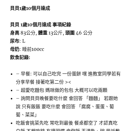
奶
貝貝1歲10個月達成
油
草
莓
貝貝 1歲10個月達成 事項紀錄
蛋
身高
83公分,
體重
13公斤,
頭圍
46 公分
糕〉
尿布
: L
母奶
: 睡前100cc
飲食記錄:
– 早餐: 可以自己吃完 一份蛋餅 嘿 進教室同學若有
分享早餐 接著吃第二份 ><
– 超愛吃麵包 媽咪做的包包 大概可以吃兩顆
– 詢問貝貝晚餐要吃什麼 會回答 「麵麵」 若跟她
說 只有飯飯 要吃什麼 會回答 「腐腐、蛋蛋、蔔
蔔、菜菜」
吃飯會挑菜先吃 常吃到最後 餐桌都空了 才認真吃
白飯 不想吃時 有壞習慣 會倒飯 丟湯匙、碗 最近教