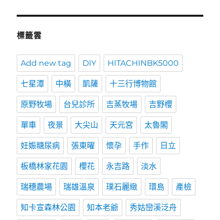
標籤雲
Add new tag
DIY
HITACHINBK5000
七星潭
中橫
凱薩
十三行博物館
原野牧場
台兒診所
吉蒸牧場
吉野櫻
單車
夜景
大尖山
天元宮
太魯閣
妊娠糖尿病
張東曜
懷孕
手作
日立
板橋林家花園
櫻花
永吉路
淡水
瑞穗農場
瑞雄溫泉
璞石麗緻
環島
產檢
知卡宣森林公園
知本老爺
秀姑巒溪泛舟