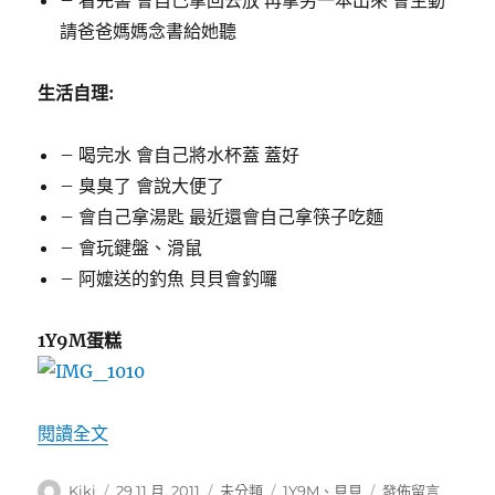
請爸爸媽媽念書給她聽
生活自理:
– 喝完水 會自己將水杯蓋 蓋好
– 臭臭了 會說大便了
– 會自己拿湯匙 最近還會自己拿筷子吃麵
– 會玩鍵盤、滑鼠
– 阿嬤送的釣魚 貝貝會釣囉
1Y9M蛋糕
〈貝貝1歲10個月達成〉
閱讀全文
作
發
分
標
在
Kiki
29 11 月, 2011
未分類
1Y9M
、
貝貝
發佈留言