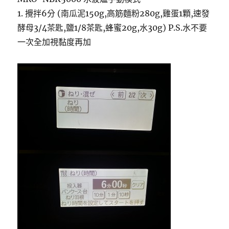
1. 攪拌6分 (南瓜泥150g,高筋麵粉280g,雞蛋1顆,速發
酵母3/4茶匙,鹽1/8茶匙,蜂蜜20g,水30g)
P.S.水不要
一次全加視黏度再加