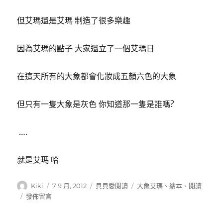
但艾瑪還是艾瑪 制造了很多樂趣
因為艾瑪的點子 大家還立了一個艾瑪日
在這天所有的大象都會化妝成五顏六色的大象
但只有一隻大象是灰色 你知道那一隻是誰嗎?
….
就是艾瑪 哈
作
發
分
標
Kiki
7 9 月, 2012
貝貝愛閱讀
大象艾瑪
、
繪本
、
閱讀
者
佈
類
籤
在
發佈留言
日
〈繪
期:
本-