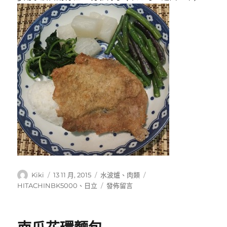
作
發
分
標
Kiki
13 11 月, 2015
水波爐
、
肉類
者
佈
類
籤
在
HITACHINBK5000
、
日立
發佈留言
日
〈台
期:
式
豬