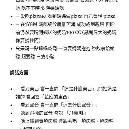
她 吃不下時 要餵媽媽吃
– 愛吃pizza皮 看到媽媽做pizza 自己會說 pizza
– 在1Y8M 媽咪終於脫離苦海 成功戒到親餵 但睡
前仍然要喝阿姨送的奶奶100 CC (感謝偉大的奶媽
你要撐住阿)
只是喝一點過過乾隱 一直要媽媽抱抱 說故事給她
聽 超愛聽 三隻小豬
說話方面:
– 看到東西 會一直問 「這是什麼東西」;問她這是
誰的 會回答「芷庭的東西」
– 看到聲音 會一直問「這是什麼聲音」;
– 聽到飛機的聲音 會說 「飛機 咻」
– 晚上聽到賣燒肉粽 會跟著唱「燒肉粽~ 燒肉粽
~」超可愛的