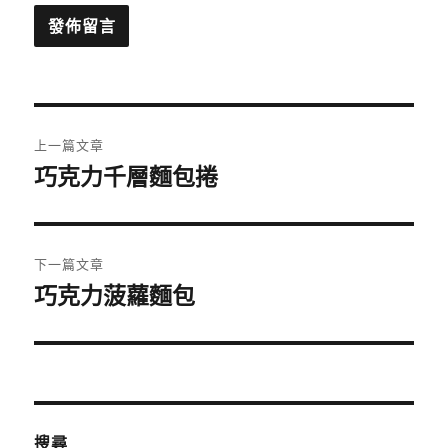
文
上一篇文章
章
巧克力千層麵包捲
上
一
導
篇
覽
文
下一篇文章
章:
巧克力菠蘿麵包
下
一
篇
文
章:
搜尋