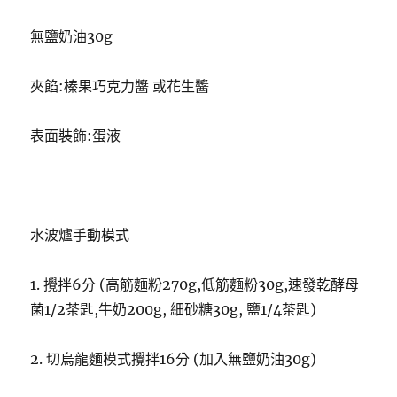
無鹽奶油30g
夾餡:榛果巧克力醬 或花生醬
表面裝飾:蛋液
水波爐手動模式
1. 攪拌6分 (高筋麵粉270g,低筋麵粉30g,速發乾酵母
菌1/2茶匙,牛奶200g, 細砂糖30g, 鹽1/4茶匙)
2. 切烏龍麵模式攪拌16分 (加入無鹽奶油30g)