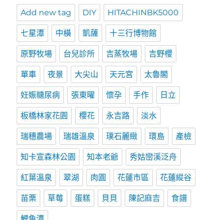
Add new tag
DIY
HITACHINBK5000
七星潭
中橫
凱薩
十三行博物館
原野牧場
台兒診所
吉蒸牧場
吉野櫻
單車
夜景
大尖山
天元宮
太魯閣
妊娠糖尿病
張東曜
懷孕
手作
日立
板橋林家花園
櫻花
永吉路
淡水
瑞穗農場
瑞雄溫泉
璞石麗緻
環島
產檢
知卡宣森林公園
知本老爺
秀姑巒溪泛舟
紅葉溫泉
翠湖
肉圓
花蓮市區
花蓮縱谷
苗栗
草莓
蛋糕
貝貝
陳記麻吉
食譜
鯉魚潭