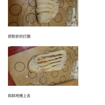
把對折的打開
斜斜地捲上去