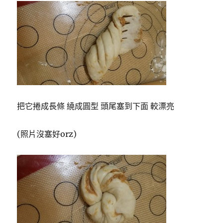
把它捲成長條 繞成圓型 頭尾塞到下面 較漂亮
(照片沒塞好orz)