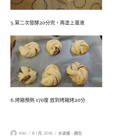
5.第二次發酵20分完，再塗上蛋液
6.烤箱預熱 170度 放到烤箱烤20分
作
發
分
Kiki
8 1 月, 2016
水波爐
、
麵包