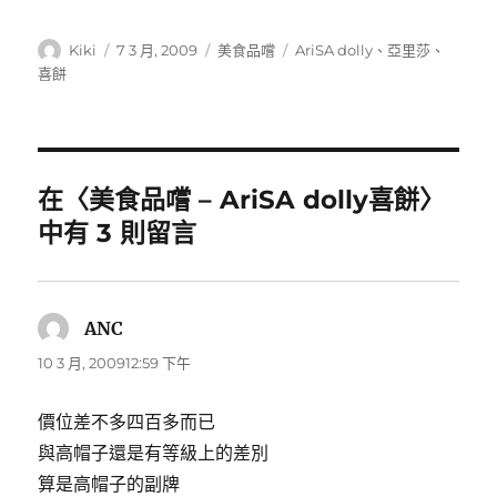
作
發
分
標
Kiki
7 3 月, 2009
美食品嚐
AriSA dolly
、
亞里莎
、
者
佈
類
籤
喜餅
日
期:
在〈美食品嚐 – AriSA dolly喜餅〉
中有 3 則留言
ANC
表
示:
10 3 月, 200912:59 下午
價位差不多四百多而已
與高帽子還是有等級上的差別
算是高帽子的副牌