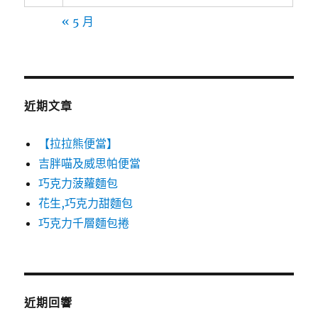
« 5 月
近期文章
【拉拉熊便當】
吉胖喵及威思帕便當
巧克力菠蘿麵包
花生,巧克力甜麵包
巧克力千層麵包捲
近期回響