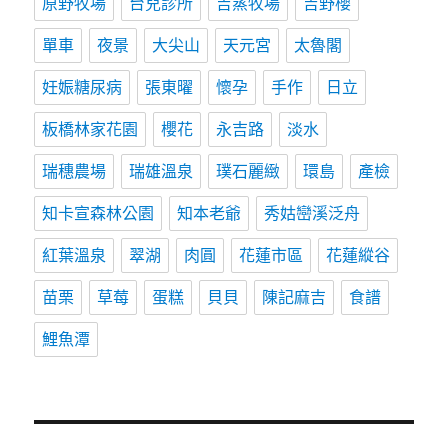
原野牧場
台兒診所
吉蒸牧場
吉野櫻
單車
夜景
大尖山
天元宮
太魯閣
妊娠糖尿病
張東曜
懷孕
手作
日立
板橋林家花園
櫻花
永吉路
淡水
瑞穗農場
瑞雄溫泉
璞石麗緻
環島
產檢
知卡宣森林公園
知本老爺
秀姑巒溪泛舟
紅葉溫泉
翠湖
肉圓
花蓮市區
花蓮縱谷
苗栗
草莓
蛋糕
貝貝
陳記麻吉
食譜
鯉魚潭