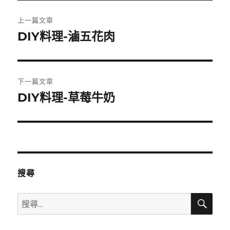
文
上一篇文章
章
DIY料理-滷五花肉
上
一
導
篇
覽
文
下一篇文章
章:
DIY料理-草莓牛奶
下
一
篇
文
章:
搜尋
搜
搜
尋
尋
關