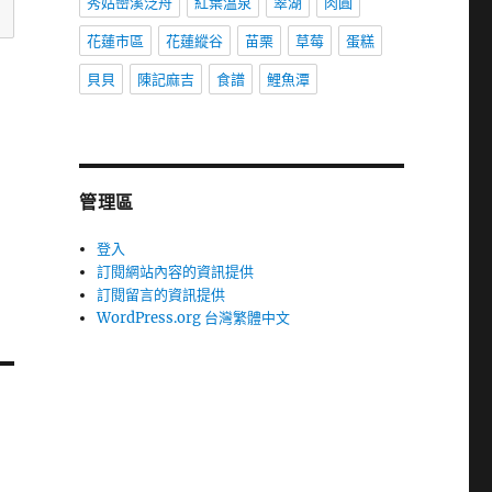
秀姑巒溪泛舟
紅葉溫泉
翠湖
肉圓
花蓮市區
花蓮縱谷
苗栗
草莓
蛋糕
貝貝
陳記麻吉
食譜
鯉魚潭
管理區
登入
訂閱網站內容的資訊提供
訂閱留言的資訊提供
WordPress.org 台灣繁體中文