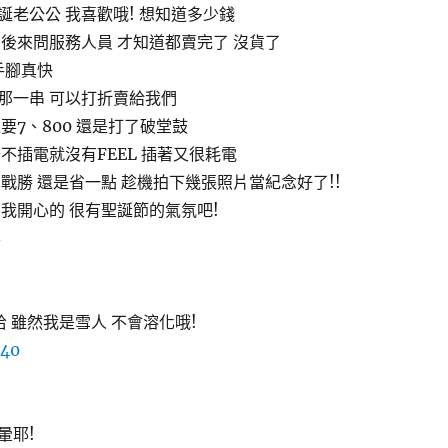
誕老公公 我喜歡哦! 想知道多少錢
 後來問服務人員 才知道都賣完了 沒貨了
家手腳真快
那一串 可以打折賣給我們
要7、800 還是打了破堂鼓
不插電就沒有FEEL 插著又很耗電
戰勝 還是省一點 趁機拍下幾張照片當紀念好了!!
夠我開心的 很有聖誕節的氣氛吧!
樂
哈 雖然我是雪人 不會溶化哦!
暈耶!