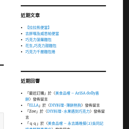
近期文章
【拉拉熊便當】
吉胖喵及威思帕便當
巧克力菠蘿麵包
花生,巧克力甜麵包
巧克力千層麵包捲
近期回響
「
最近訂購
」於〈
美食品嚐 – AriSA dolly喜
餅
〉發佈留言
「
ELLA
」於〈
DIY料理-薄餅熱狗
〉發佈留言
「
Zoe
」於〈
DIY料理-水果遇到巧克力
〉發佈留
言
「
ｑｑ
」於〈
美食品嚐 – 永吉路晚餐(2)吳同記