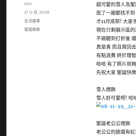
作
Kiki
超可愛的雪人及聖
者
發
21 12 月, 2008
逛了一圈都找不到
佈
分
生活趣事
才11月底耶! 大
日
類
標
聖誕裝飾
現在只剩展示區的
期:
籤
不過聽到打折後 還
真是貴 而且買回去
有點浪費 終於理智
哈哈 有了照片就
先祝大家 聖誕快
雪人燈飾
雪人好可愛吧! 哈
聖誕老公公燈飾
老公公的臉還有紅