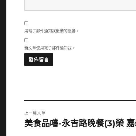
用電子郵件通知我後續的迴響。
新文章使用電子郵件通知我。
文
上一篇文章
章
美食品嚐-永吉路晚餐(3)榮 
上
一
導