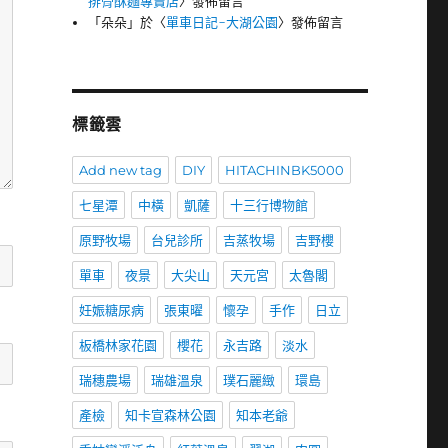
排骨酥麵專賣店
〉發佈留言
「
朵朵
」於〈
單車日記-大湖公園
〉發佈留言
標籤雲
Add new tag
DIY
HITACHINBK5000
七星潭
中橫
凱薩
十三行博物館
原野牧場
台兒診所
吉蒸牧場
吉野櫻
單車
夜景
大尖山
天元宮
太魯閣
妊娠糖尿病
張東曜
懷孕
手作
日立
板橋林家花園
櫻花
永吉路
淡水
瑞穗農場
瑞雄溫泉
璞石麗緻
環島
產檢
知卡宣森林公園
知本老爺