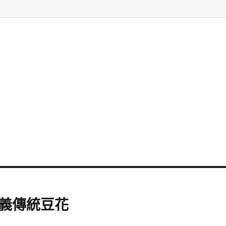
嘉義傳統豆花