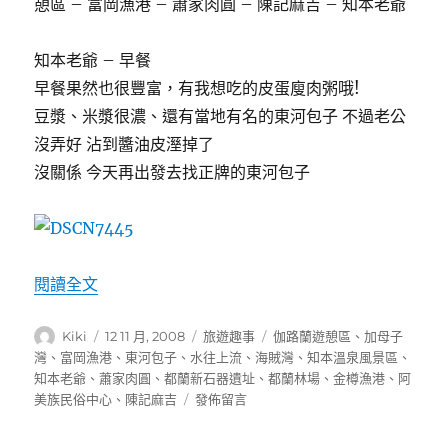
憩區 – 富岡漁港 – 蕭家肉圓 – 陳記麻吉 – 知本老爺
知本老爺 – 早餐
早餐果然也很豐富，有我想吃的皮蛋廋肉粥哦!
豆漿、米漿很濃、還有當地有名的東河包子 不過老公
沒弄好 沾到醬油皮溼掉了
沒關係 今天再出發去找正牌的東河包子
〈旅遊趣事-環島一週-第5天 花東海岸〉
閱讀全文
作
發
分
標
Kiki
12 11 月, 2008
旅遊趣事
伽路蘭遊憩區
、
加母子
者
佈
類
籤
灣
、
富岡漁港
、
東河包子
、
水往上流
、
海賊灣
、
知本溫泉風景區
、
日
知本老爺
、
蕭家肉圓
、
都蘭新石器遺址
、
都蘭林場
、
金樽漁港
、
阿
期:
在
美族民俗中心
、
陳記麻吉
發佈留言
〈旅
遊