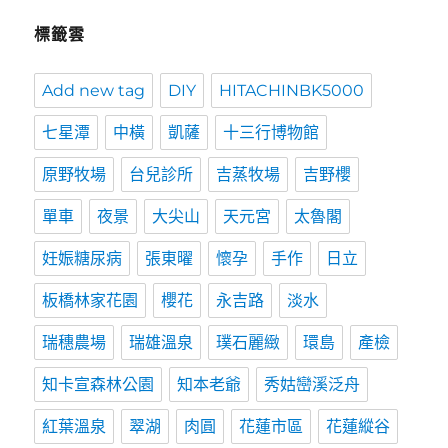
標籤雲
Add new tag
DIY
HITACHINBK5000
七星潭
中橫
凱薩
十三行博物館
原野牧場
台兒診所
吉蒸牧場
吉野櫻
單車
夜景
大尖山
天元宮
太魯閣
妊娠糖尿病
張東曜
懷孕
手作
日立
板橋林家花園
櫻花
永吉路
淡水
瑞穗農場
瑞雄溫泉
璞石麗緻
環島
產檢
知卡宣森林公園
知本老爺
秀姑巒溪泛舟
紅葉溫泉
翠湖
肉圓
花蓮市區
花蓮縱谷