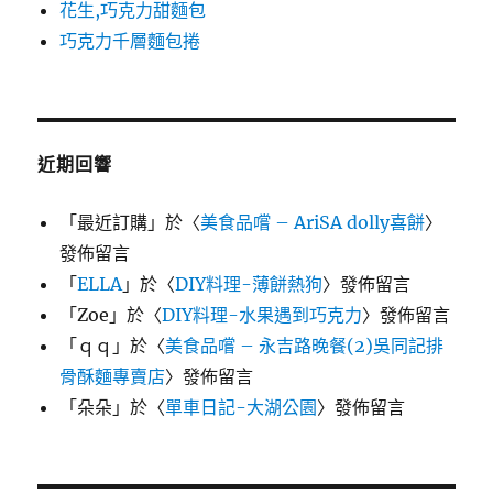
花生,巧克力甜麵包
巧克力千層麵包捲
近期回響
「
最近訂購
」於〈
美食品嚐 – AriSA dolly喜餅
〉
發佈留言
「
ELLA
」於〈
DIY料理-薄餅熱狗
〉發佈留言
「
Zoe
」於〈
DIY料理-水果遇到巧克力
〉發佈留言
「
ｑｑ
」於〈
美食品嚐 – 永吉路晚餐(2)吳同記排
骨酥麵專賣店
〉發佈留言
「
朵朵
」於〈
單車日記-大湖公園
〉發佈留言