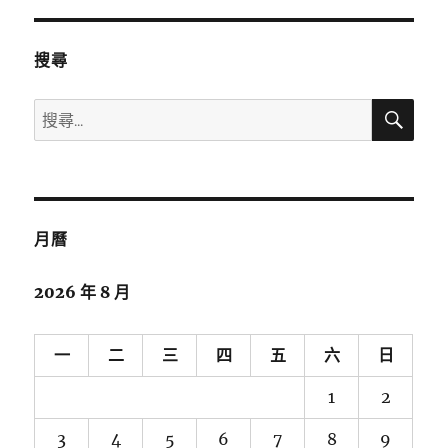
趣
事-
環
搜尋
島
一
搜
搜
週-
尋
尋
第
5
關
天
鍵
花
字:
東
月曆
海
岸〉
2026 年 8 月
一
二
三
四
五
六
日
1
2
3
4
5
6
7
8
9