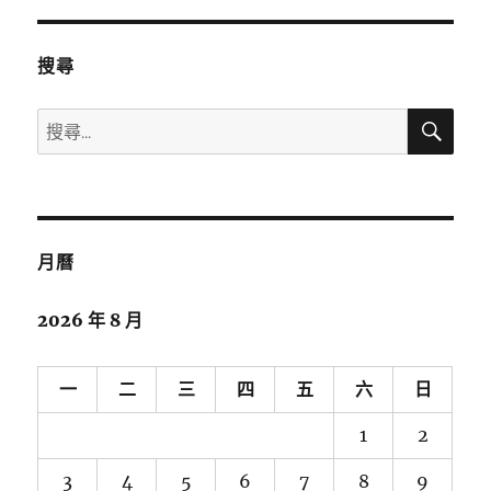
趣
事-
環
搜尋
島
一
搜
搜
週-
尋
尋
第
5
關
天
鍵
花
字:
東
月曆
海
岸〉
2026 年 8 月
一
二
三
四
五
六
日
1
2
3
4
5
6
7
8
9