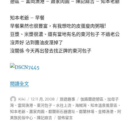
憩區 – 富岡漁港 – 蕭家肉圓 – 陳記麻吉 – 知本老爺
知本老爺 – 早餐
早餐果然也很豐富，有我想吃的皮蛋廋肉粥哦!
豆漿、米漿很濃、還有當地有名的東河包子 不過老公
沒弄好 沾到醬油皮溼掉了
沒關係 今天再出發去找正牌的東河包子
〈旅遊趣事-環島一週-第5天 花東海岸〉
閱讀全文
作
發
分
標
Kiki
12 11 月, 2008
旅遊趣事
伽路蘭遊憩區
、
加母子
者
佈
類
籤
灣
、
富岡漁港
、
東河包子
、
水往上流
、
海賊灣
、
知本溫泉風景區
、
日
知本老爺
、
蕭家肉圓
、
都蘭新石器遺址
、
都蘭林場
、
金樽漁港
、
阿
期:
在
美族民俗中心
、
陳記麻吉
發佈留言
〈旅
遊