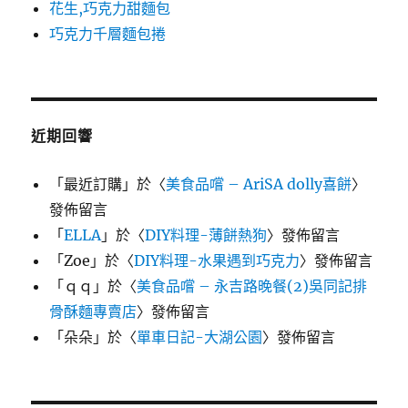
花生,巧克力甜麵包
巧克力千層麵包捲
近期回響
「
最近訂購
」於〈
美食品嚐 – AriSA dolly喜餅
〉
發佈留言
「
ELLA
」於〈
DIY料理-薄餅熱狗
〉發佈留言
「
Zoe
」於〈
DIY料理-水果遇到巧克力
〉發佈留言
「
ｑｑ
」於〈
美食品嚐 – 永吉路晚餐(2)吳同記排
骨酥麵專賣店
〉發佈留言
「
朵朵
」於〈
單車日記-大湖公園
〉發佈留言