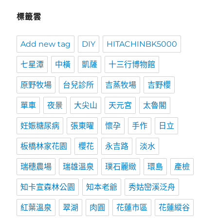
標籤雲
Add new tag
DIY
HITACHINBK5000
七星潭
中橫
凱薩
十三行博物館
原野牧場
台兒診所
吉蒸牧場
吉野櫻
單車
夜景
大尖山
天元宮
太魯閣
妊娠糖尿病
張東曜
懷孕
手作
日立
板橋林家花園
櫻花
永吉路
淡水
瑞穗農場
瑞雄溫泉
璞石麗緻
環島
產檢
知卡宣森林公園
知本老爺
秀姑巒溪泛舟
紅葉溫泉
翠湖
肉圓
花蓮市區
花蓮縱谷