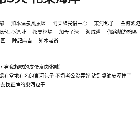
知本老爺 – 知本溫泉風景區 – 阿美族民俗中心 – 東河包子 – 金樽漁
蘭新石器遺址 – 都蘭林場 – 加母子灣 – 海賊灣 – 伽路蘭遊憩區 
圓 – 陳記麻吉 – 知本老爺
，有我想吃的皮蛋廋肉粥哦!
還有當地有名的東河包子 不過老公沒弄好 沾到醬油皮溼掉了
發去找正牌的東河包子
事-環島一週-第5天 花東海岸〉