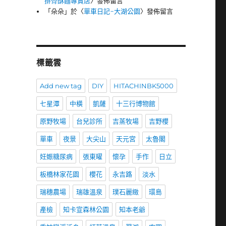
排骨酥麵專賣店
〉發佈留言
「
朵朵
」於〈
單車日記-大湖公園
〉發佈留言
標籤雲
Add new tag
DIY
HITACHINBK5000
七星潭
中橫
凱薩
十三行博物館
原野牧場
台兒診所
吉蒸牧場
吉野櫻
單車
夜景
大尖山
天元宮
太魯閣
妊娠糖尿病
張東曜
懷孕
手作
日立
板橋林家花園
櫻花
永吉路
淡水
瑞穗農場
瑞雄溫泉
璞石麗緻
環島
產檢
知卡宣森林公園
知本老爺