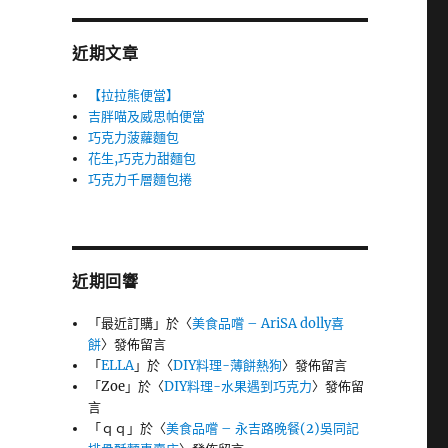
近期文章
【拉拉熊便當】
吉胖喵及威思帕便當
巧克力菠蘿麵包
花生,巧克力甜麵包
巧克力千層麵包捲
近期回響
「
最近訂購
」於〈
美食品嚐 – AriSA dolly喜
餅
〉發佈留言
「
ELLA
」於〈
DIY料理-薄餅熱狗
〉發佈留言
「
Zoe
」於〈
DIY料理-水果遇到巧克力
〉發佈留
言
「
ｑｑ
」於〈
美食品嚐 – 永吉路晚餐(2)吳同記