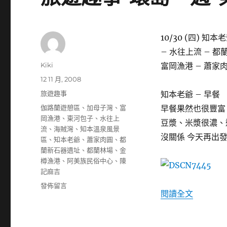
10/30 (四) 
– 水往上流 – 都
作
Kiki
富岡漁港 – 蕭家肉
者
發
12 11 月, 2008
佈
分
旅遊趣事
知本老爺 – 早餐
日
類
標
伽路蘭遊憩區
、
加母子灣
、
富
早餐果然也很豐富
期:
籤
岡漁港
、
東河包子
、
水往上
豆漿、米漿很濃、
流
、
海賊灣
、
知本溫泉風景
沒關係 今天再出
區
、
知本老爺
、
蕭家肉圓
、
都
蘭新石器遺址
、
都蘭林場
、
金
樽漁港
、
阿美族民俗中心
、
陳
記麻吉
在
發佈留言
〈旅遊趣
閱讀全文
〈旅
遊
趣