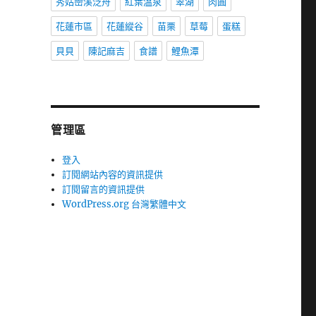
秀姑巒溪泛舟
紅葉溫泉
翠湖
肉圓
花蓮市區
花蓮縱谷
苗栗
草莓
蛋糕
貝貝
陳記麻吉
食譜
鯉魚潭
管理區
登入
訂閱網站內容的資訊提供
訂閱留言的資訊提供
WordPress.org 台灣繁體中文