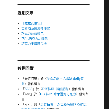
近期文章
【拉拉熊便當】
吉胖喵及威思帕便當
巧克力菠蘿麵包
花生,巧克力甜麵包
巧克力千層麵包捲
近期回響
「
最近訂購
」於〈
美食品嚐 – AriSA dolly喜
餅
〉發佈留言
「
ELLA
」於〈
DIY料理-薄餅熱狗
〉發佈留言
「
Zoe
」於〈
DIY料理-水果遇到巧克力
〉發佈留
言
「
ｑｑ
」於〈
美食品嚐 – 永吉路晚餐(2)吳同記