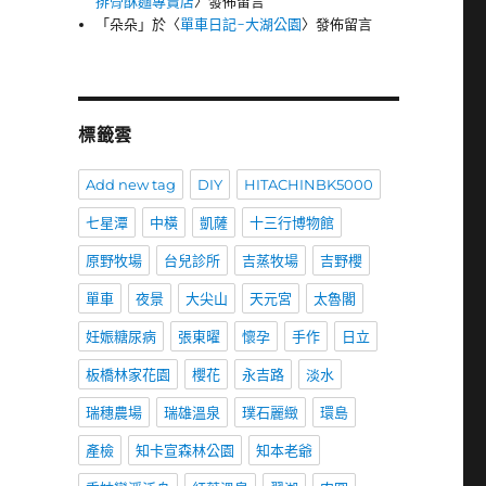
排骨酥麵專賣店
〉發佈留言
「
朵朵
」於〈
單車日記-大湖公園
〉發佈留言
標籤雲
Add new tag
DIY
HITACHINBK5000
七星潭
中橫
凱薩
十三行博物館
原野牧場
台兒診所
吉蒸牧場
吉野櫻
單車
夜景
大尖山
天元宮
太魯閣
妊娠糖尿病
張東曜
懷孕
手作
日立
板橋林家花園
櫻花
永吉路
淡水
瑞穗農場
瑞雄溫泉
璞石麗緻
環島
產檢
知卡宣森林公園
知本老爺