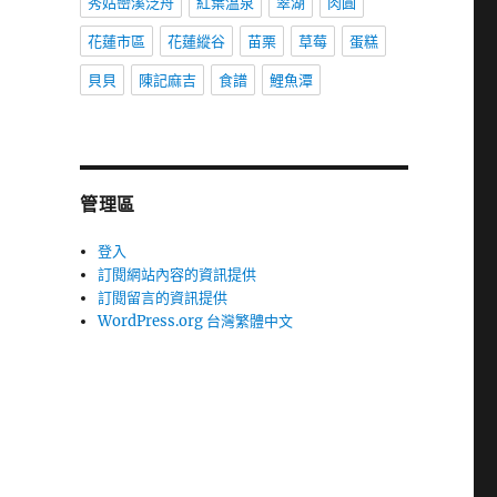
秀姑巒溪泛舟
紅葉溫泉
翠湖
肉圓
花蓮市區
花蓮縱谷
苗栗
草莓
蛋糕
貝貝
陳記麻吉
食譜
鯉魚潭
管理區
登入
訂閱網站內容的資訊提供
訂閱留言的資訊提供
WordPress.org 台灣繁體中文