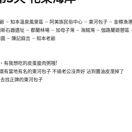
知本老爺 – 知本溫泉風景區 – 阿美族民俗中心 – 東河包子 – 金樽漁
蘭新石器遺址 – 都蘭林場 – 加母子灣 – 海賊灣 – 伽路蘭遊憩區 
圓 – 陳記麻吉 – 知本老爺
，有我想吃的皮蛋廋肉粥哦!
還有當地有名的東河包子 不過老公沒弄好 沾到醬油皮溼掉了
發去找正牌的東河包子
事-環島一週-第5天 花東海岸〉