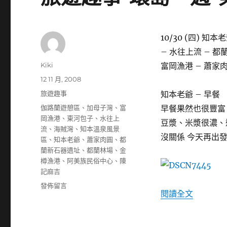
10/30 (四) 
– 水往上流 – 都
作
Kiki
富岡漁港 – 蕭家肉
者
發
12 11 月, 2008
佈
分
旅遊趣事
知本老爺 – 早餐
日
類
標
伽路蘭遊憩區
、
加母子灣
、
富
早餐果然也很豐富
期:
籤
岡漁港
、
東河包子
、
水往上
豆漿、米漿很濃、
流
、
海賊灣
、
知本溫泉風景
沒關係 今天再出
區
、
知本老爺
、
蕭家肉圓
、
都
蘭新石器遺址
、
都蘭林場
、
金
樽漁港
、
阿美族民俗中心
、
陳
記麻吉
在
發佈留言
〈旅遊趣
閱讀全文
〈旅
遊
趣