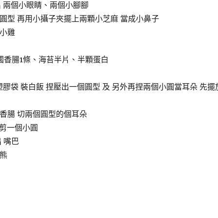
剪出 兩個小眼睛、兩個小腳腳
椭圓型 再用小攝子夾擺上兩顆小芝麻 當成小鼻子
出小雞
德國香腸1條、海苔半片、半顆蛋白
 用塑膠袋 裝白飯 捏壓出一個圓型 及 另外再捏兩個小圓當耳朵 先擺
國香腸 切兩個圓型的個耳朵
白剪一個小圓
出 嘴巴
拉熊