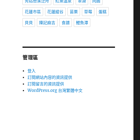
秀姑巒溪泛舟
紅葉溫泉
翠湖
肉圓
花蓮市區
花蓮縱谷
苗栗
草莓
蛋糕
貝貝
陳記麻吉
食譜
鯉魚潭
管理區
登入
訂閱網站內容的資訊提供
訂閱留言的資訊提供
WordPress.org 台灣繁體中文