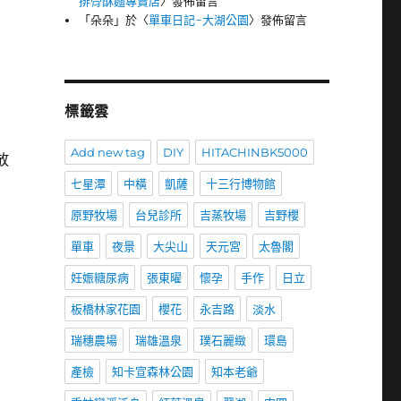
排骨酥麵專賣店
〉發佈留言
「
朵朵
」於〈
單車日記-大湖公園
〉發佈留言
標籤雲
Add new tag
DIY
HITACHINBK5000
放
七星潭
中橫
凱薩
十三行博物館
原野牧場
台兒診所
吉蒸牧場
吉野櫻
單車
夜景
大尖山
天元宮
太魯閣
妊娠糖尿病
張東曜
懷孕
手作
日立
板橋林家花園
櫻花
永吉路
淡水
瑞穗農場
瑞雄溫泉
璞石麗緻
環島
產檢
知卡宣森林公園
知本老爺