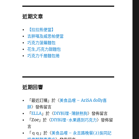
近期文章
【拉拉熊便當】
吉胖喵及威思帕便當
巧克力菠蘿麵包
花生,巧克力甜麵包
巧克力千層麵包捲
近期回響
「
最近訂購
」於〈
美食品嚐 – AriSA dolly喜
餅
〉發佈留言
「
ELLA
」於〈
DIY料理-薄餅熱狗
〉發佈留言
「
Zoe
」於〈
DIY料理-水果遇到巧克力
〉發佈留
言
「
ｑｑ
」於〈
美食品嚐 – 永吉路晚餐(2)吳同記