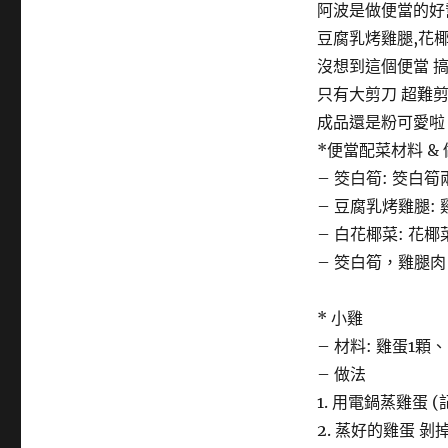
阿波是做便當的好
豆腐乳烤雞腿,花椰
沒想到這個便當 
只有大剪刀 超難
成品還是粉可愛啦 (
*便當配菜材料 & 做
– 筊白筍: 筊白
– 豆腐乳烤雞腿:
– 白花椰菜: 花
– 筊白筍，雞腿肉
* 小雞
– 材料: 雞蛋1
– 做法
1. 用電鍋蒸雞蛋 
2. 蒸好的雞蛋 