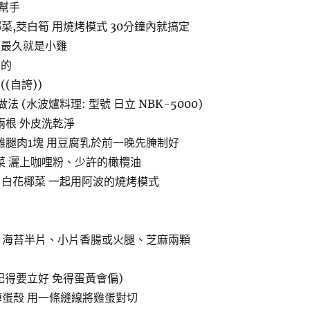
幫手
菜,茭白筍 用燒烤模式 30分鐘內就搞定
搞最久就是小雞
剪的
(自誇))
法 (水波爐料理: 型號 日立 NBK-5000)
筍兩根 外皮洗乾淨
 雞腿肉1塊 用豆腐乳於前一晚先腌制好
椰菜 灑上咖哩粉、少許的橄欖油
 白花椰菜 一起用阿波的燒烤模式
顆、 海苔半片、小片香腸或火腿、芝麻兩顆
(記得要立好 免得蛋黃會偏)
剝掉蛋殼 用一條縫線將雞蛋對切