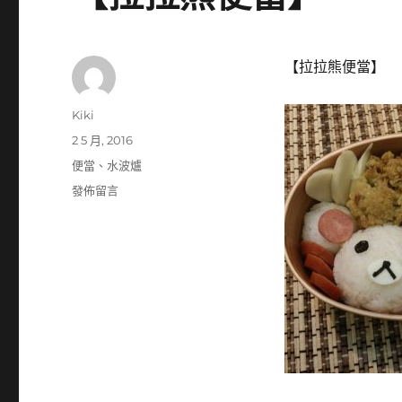
【拉拉熊便當】
作
Kiki
者
發
2 5 月, 2016
佈
分
便當
、
水波爐
日
類
在
發佈留言
期:
〈【拉
拉
熊
便
當】〉